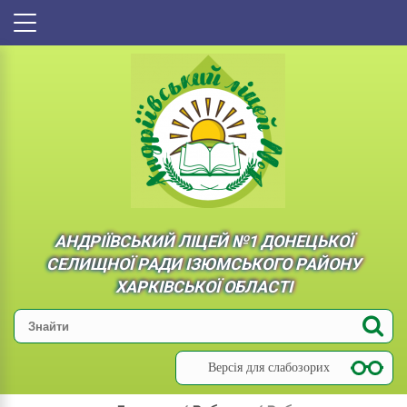
АНДРІЇВСЬКИЙ ЛІЦЕЙ №1 ДОНЕЦЬКОЇ
СЕЛИЩНОЇ РАДИ ІЗЮМСЬКОГО РАЙОНУ
ХАРКІВСЬКОЇ ОБЛАСТІ
Версія для слабозорих