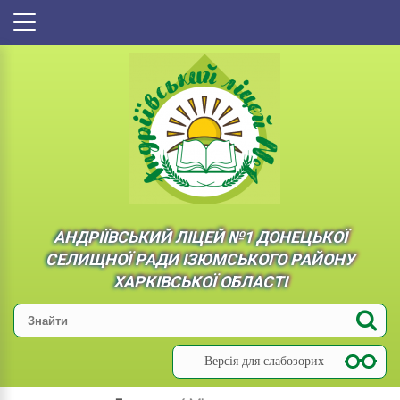
АНДРІЇВСЬКИЙ ЛІЦЕЙ №1 ДОНЕЦЬКОЇ
СЕЛИЩНОЇ РАДИ ІЗЮМСЬКОГО РАЙОНУ
ХАРКІВСЬКОЇ ОБЛАСТІ
Версія для слабозорих