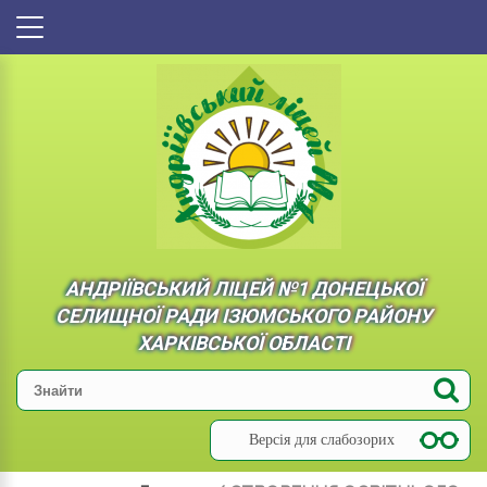
АНДРІЇВСЬКИЙ ЛІЦЕЙ №1 ДОНЕЦЬКОЇ
СЕЛИЩНОЇ РАДИ ІЗЮМСЬКОГО РАЙОНУ
ХАРКІВСЬКОЇ ОБЛАСТІ
Версія для слабозорих