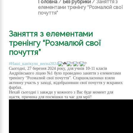
Головна
/
Без рубрики
/
Заняття з
елементами тренінгу “Розмалюй свої
почуття”
Заняття з елементами
тренінгу “Розмалюй свої
почуття”
#Наші_канікули_весна2024
Сьогодні, 27 березня 2024 року, для учнів 10-11 класів
Андріївського ліцею №1 було проведено заняття з елементами
тренінгу “Розмалюй свої почуття”. Старшокласники взяли
активну участь у заході, відобразивши свої почуття у яскравих
фарбах.
Нехай сьогодні і завжди у кожного з Вас буде момент для
щастя, причина для посмішки та час для мрії!