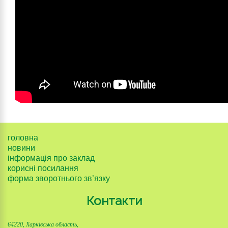
головна
новини
інформація про заклад
корисні посилання
форма зворотнього зв’язку
Контакти
64220, Харківська область,