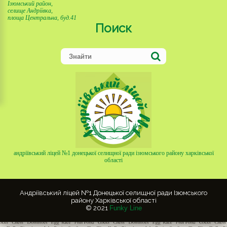
Ізюмський район,
селище Андріївка,
площа Центральна, буд.41
Поиск
андріївський ліцей №1 донецької селищної ради ізюмського району харківської
області
Андріївський ліцей №1 Донецької селищної ради Ізюмського
району Харківської області
© 2021
Funky Line