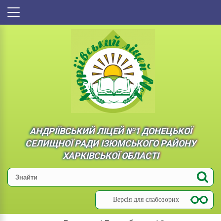
АНДРІЇВСЬКИЙ ЛІЦЕЙ №1 ДОНЕЦЬКОЇ
СЕЛИЩНОЇ РАДИ ІЗЮМСЬКОГО РАЙОНУ
ХАРКІВСЬКОЇ ОБЛАСТІ
Версія для слабозорих