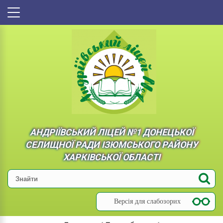
АНДРІЇВСЬКИЙ ЛІЦЕЙ №1 ДОНЕЦЬКОЇ
СЕЛИЩНОЇ РАДИ ІЗЮМСЬКОГО РАЙОНУ
ХАРКІВСЬКОЇ ОБЛАСТІ
Версія для слабозорих