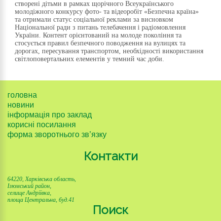
створені дітьми в рамках щорічного Всеукраїнського
молодіжного конкурсу фото- та відеоробіт «Безпечна країна»
та отримали статус соціальної реклами за висновком
Національної ради з питань телебачення і радіомовлення
України. Контент орієнтований на молоде покоління та
стосується правил безпечного поводження на вулицях та
дорогах, пересування транспортом, необхідності використання
світлоповертальних елементів у темний час доби.
головна
новини
інформація про заклад
корисні посилання
форма зворотнього зв’язку
Контакти
64220, Харківська область,
Ізюмський район,
селище Андріївка,
площа Центральна, буд.41
Поиск