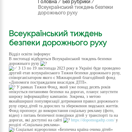
Головна
/
Без рубрики
/
Всеукраїнський тиждень безпеки
дорожнього руху
Всеукраїнський тиждень
безпеки дорожнього руху
Відділ освіти інформує
В листопаді відбудеться Всеукраїнський тиждень безпеки
дорожнього руху
З 13 по 19 листопада 2023 року в Україні буде проведено
другий етап всеукраїнського Тижня безпеки дорожнього руху,
співорганізатором якого є Міжнародний благодійний фонд
«Допомоги постраждалим внаслідок ДТП».
У рамках Тижня Фонд, який уже понад десять років
опікується питаннями безпеки на дорогах, планує запустити
широку інформаційну кампанію. Зокрема, з метою
якнайширшої популяризації дотримання правил дорожнього
руху серед дітей та дорослих та збереження людських життів.
Фонд пропонує до використання соціальну рекламу (фото,
відео) з питань безпечної поведінки дітей у транспорті та на
дорогах, які доступні на сайті
https://dopomogadtp.com/
у
розділі «Соціальна реклама».
Соціальні відеоролики «Безпечна країна очима дітей»