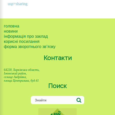
usp=sharing
головна
новини
інформація про заклад
корисні посилання
форма зворотнього зв’язку
Контакти
64220, Харківська область,
Ізюмський район,
селище Андріївка,
площа Центральна, буд.41
Поиск