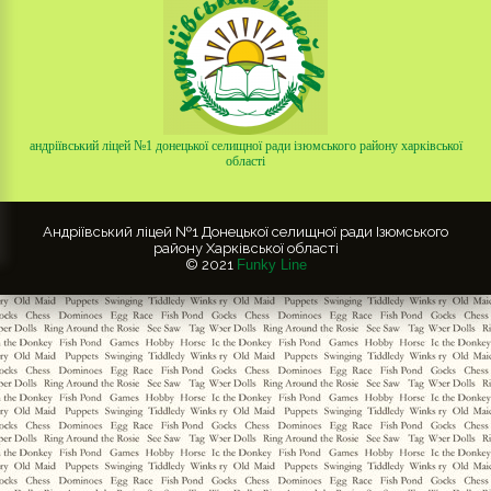
андріївський ліцей №1 донецької селищної ради ізюмського району харківської
області
Андріївський ліцей №1 Донецької селищної ради Ізюмського
району Харківської області
© 2021
Funky Line