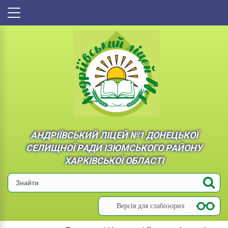
АНДРІЇВСЬКИЙ ЛІЦЕЙ №1 ДОНЕЦЬКОЇ
СЕЛИЩНОЇ РАДИ ІЗЮМСЬКОГО РАЙОНУ
ХАРКІВСЬКОЇ ОБЛАСТІ
Версія для слабозорих