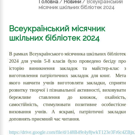
Головна
/
Новини
/
Всеукраїнський
місячник шкільних бібліотек 2024
Всеукраїнський місячник
шкільних бібліотек 2024
В рамках Всеукраїнського місячника шкільних бібліотек
2024 для учнів 5-8 класів було проведено бесіду про
історію виникнення закладок та майстер-клас з
виготовлення патріотичних закладок для книг. Мета
якого навчити учнів виготовляти закладки, сприяти
розвитку творчої і пізнавальної активності, виховувати
бережливе ставлення до книжок, охайність,
самостійність, стимулювати позитивне особистісне
виховання учнів. А яскраві, патріотичні закладки
доповнять приємний час читання.
https://drive.google.com/file/d/148B49r4y8jwkT123e3Fr6c4ZBj