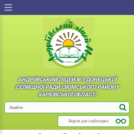
АНДРІЇВСЬКИЙ ЛІЦЕЙ №1 ДОНЕЦЬКОЇ
СЕЛИЩНОЇ РАДИ ІЗЮМСЬКОГО РАЙОНУ
ХАРКІВСЬКОЇ ОБЛАСТІ
Версія для слабозорих