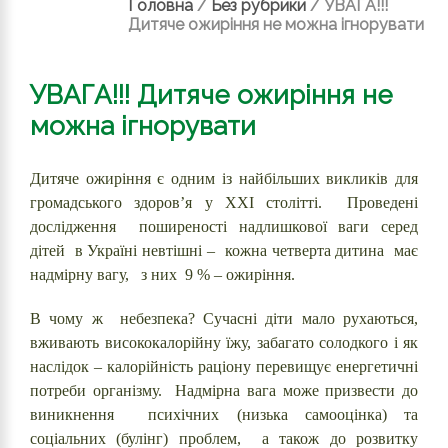
Головна
/
Без рубрики
/
УВАГА!!!
Дитяче ожиріння не можна ігнорувати
УВАГА!!! Дитяче ожиріння не
можна ігнорувати
Дитяче ожиріння є одним із найбільших викликів для
громадського здоров’я у XXI столітті. Проведені
дослідження поширеності надлишкової ваги серед
дітей в Україні невтішні – кожна четверта дитина має
надмірну вагу, з них 9 % – ожиріння.
В чому ж небезпека? Сучасні діти мало рухаються,
вживають висококалорійну їжу, забагато солодкого і як
наслідок – калорійність раціону перевищує енергетичні
потреби організму. Надмірна вага може призвести до
виникнення психічних (низька самооцінка) та
соціальних (булінг) проблем, а також до розвитку