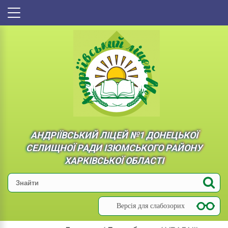
АНДРІЇВСЬКИЙ ЛІЦЕЙ №1 ДОНЕЦЬКОЇ
СЕЛИЩНОЇ РАДИ ІЗЮМСЬКОГО РАЙОНУ
ХАРКІВСЬКОЇ ОБЛАСТІ
Версія для слабозорих