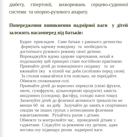
діабету, гіпертонії, захворювань серцево-судинної
системи та опорно-рухового апарату.
Попередження виникнення надмірної ваги у дітей
залежить насамперед від батьків:
Будьте прикладом. Саме батьки з раннього дитинства
формують харчову поведінку та необхідність
достатнього рухового режиму своєї дитини.
Впроваджуйте вдома здорове харчування, нехай в
подальшому цей принцип стане постійною практикою.
Привчайте дітей до повноцінного сніданку та не
вживайте їжу в пізній час доби (особливо перед сном).
За столом намагайтеся їсти повільно, не переїдайте.
Обмежте споживання солі.
Привчайте дітей до корисних перекусів (свіжі фрукти,
овочі, сухофрукти, цільнозернові продукти) замість
шкідливих (солодощі, фастфуд, солодкі напої тощо).
Заохочуйте дітей до фізичної активності тривалістю не
менше 60 хв. на добу. Залучайте до занять в спортивних
секціях чи інших групах з інтенсивним фізичним
навантаженням. Рухайтесь разом з дітьми.
Обмежте та контролюйте час, проведений дітьми з
гаджетами. Слідкуйте за режимом сну дитини, адже
нестача сну підвищує ризик надмірної ваги.