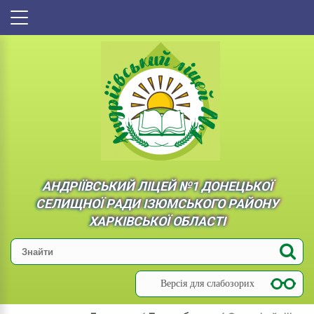
АНДРІЇВСЬКИЙ ЛІЦЕЙ №1 ДОНЕЦЬКОЇ
СЕЛИЩНОЇ РАДИ ІЗЮМСЬКОГО РАЙОНУ
ХАРКІВСЬКОЇ ОБЛАСТІ
Версія для слабозорих