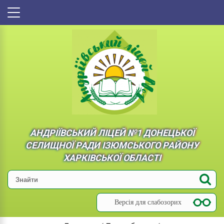
АНДРІЇВСЬКИЙ ЛІЦЕЙ №1 ДОНЕЦЬКОЇ
СЕЛИЩНОЇ РАДИ ІЗЮМСЬКОГО РАЙОНУ
ХАРКІВСЬКОЇ ОБЛАСТІ
Версія для слабозорих