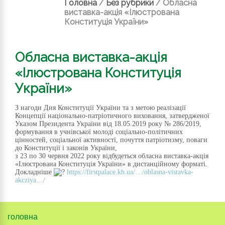
Головна
/
Без рубрики
/
Обласна
виставка-акція «Ілюстрована
Конституція України»
Обласна виставка-акція
«Ілюстрована Конституція
України»
З нагоди Дня Конституції України та з метою реалізації
Концепції національно-патріотичного виховання, затвердженої
Указом Президента України від 18.05.2019 року № 286/2019,
формування в учнівської молоді соціально-політичних
цінностей, соціальної активності, почуття патріотизму, поваги
до Конституції і законів України,
з 23 по 30 червня 2022 року відбудеться обласна виставка-акція
«Ілюстрована Конституція України» в дистанційному форматі.
Докладніше
https://firstpalace.kh.ua/…/oblasna-vistavka-
akcziya…/
головна