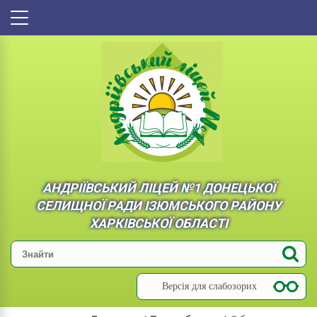
АНДРІЇВСЬКИЙ ЛІЦЕЙ №1 ДОНЕЦЬКОЇ
СЕЛИЩНОЇ РАДИ ІЗЮМСЬКОГО РАЙОНУ
ХАРКІВСЬКОЇ ОБЛАСТІ
Версія для слабозорих