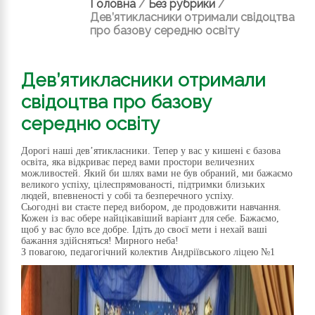
Головна
/
Без рубрики
/
Дев’ятикласники отримали свідоцтва
про базову середню освіту
Дев’ятикласники отримали
свідоцтва про базову
середню освіту
Дорогі наші дев’ятикласники. Тепер у вас у кишені є базова
освіта, яка відкриває перед вами простори величезних
можливостей. Який би шлях вами не був обраний, ми бажаємо
великого успіху, цілеспрямованості, підтримки близьких
людей, впевненості у собі та безперечного успіху.
Сьогодні ви стаєте перед вибором, де продовжити навчання.
Кожен із вас обере найцікавіший варіант для себе. Бажаємо,
щоб у вас було все добре. Ідіть до своєї мети і нехай ваші
бажання здійсняться! Мирного неба!
З повагою, педагогічний колектив Андріївського ліцею №1