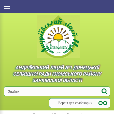
АНДРІЇВСЬКИЙ ЛІЦЕЙ №1 ДОНЕЦЬКОЇ
СЕЛИЩНОЇ РАДИ ІЗЮМСЬКОГО РАЙОНУ
ХАРКІВСЬКОЇ ОБЛАСТІ
Версія для слабозорих