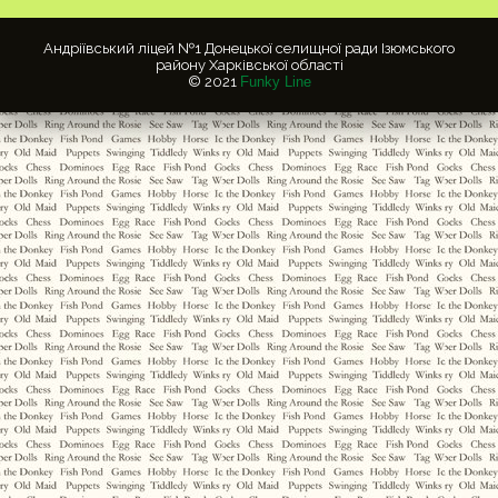
Андріївський ліцей №1 Донецької селищної ради Ізюмського
району Харківської області
© 2021
Funky Line