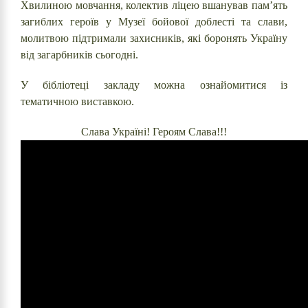
Хвилиною мовчання, колектив ліцею вшанував пам’ять
загиблих героїв у Музеї бойової доблесті та слави,
молитвою підтримали захисників, які боронять Україну
від загарбників сьогодні.
У бібліотеці закладу можна ознайомитися із
тематичною виставкою.
Слава Україні! Героям Слава!!!