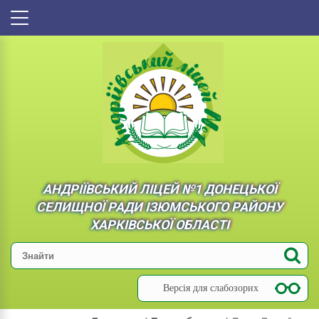
АНДРІЇВСЬКИЙ ЛІЦЕЙ №1 ДОНЕЦЬКОЇ
СЕЛИЩНОЇ РАДИ ІЗЮМСЬКОГО РАЙОНУ
ХАРКІВСЬКОЇ ОБЛАСТІ
Версія для слабозорих