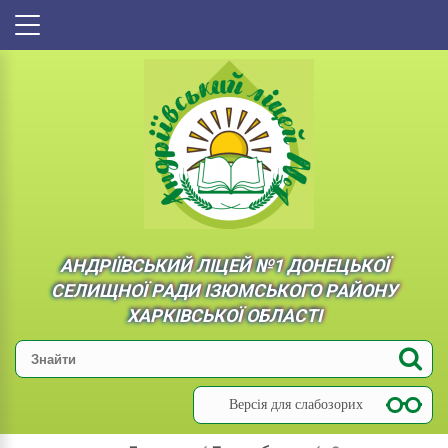
АНДРІЇВСЬКИЙ ЛІЦЕЙ №1 ДОНЕЦЬКОЇ
СЕЛИЩНОЇ РАДИ ІЗЮМСЬКОГО РАЙОНУ
ХАРКІВСЬКОЇ ОБЛАСТІ
Версія для слабозорих