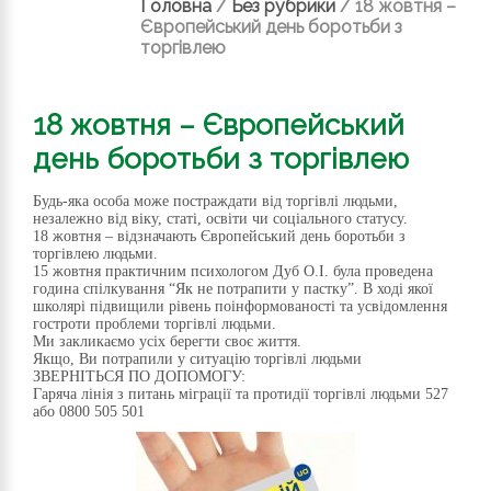
Головна
/
Без рубрики
/
18 жовтня –
Європейський день боротьби з
торгівлею
18 жовтня – Європейський
день боротьби з торгівлею
Будь-яка особа може постраждати від торгівлі людьми,
незалежно від віку, статі, освіти чи соціального статусу.
18 жовтня – відзначають Європейський день боротьби з
торгівлею людьми.
15 жовтня практичним психологом Дуб О.І. була проведена
година спілкування “Як не потрапити у пастку”. В ході якої
школярі підвищили рівень поінформованості та усвідомлення
гостроти проблеми торгівлі людьми.
Ми закликаємо усіх берегти своє життя.
Якщо, Ви потрапили у ситуацію торгівлі людьми
ЗВЕРНІТЬСЯ ПО ДОПОМОГУ:
Гаряча лінія з питань міграції та протидії торгівлі людьми 527
або 0800 505 501